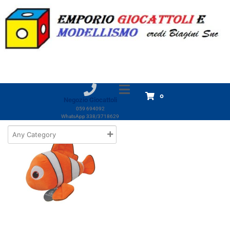
Marchio:
T TEX Maggio3
Home
Prodotti
T TEX Maggio3
T TEX Maggio3
Visualizzazione del risultato
0
Negozio Giocattoli
059 694092
WhatsApp 338/3718629