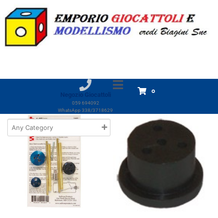
Marchio:
SULLIVAN
Home
Prodotti
SULLIVAN
SULLIVAN
Visualizzazione di 10 risultati
0
Negozio Giocattoli
059 694092
WhatsApp 338/3718629