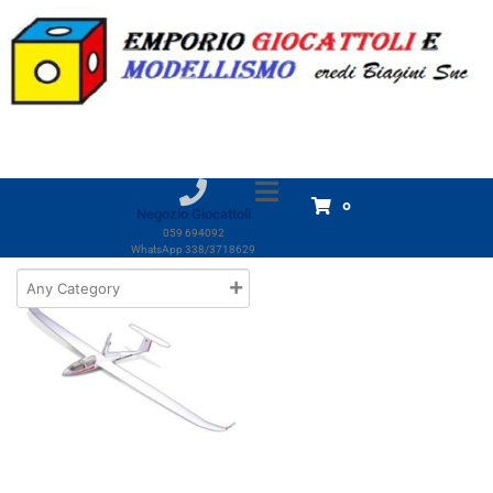
Marchio:
ST Model
Home
Prodotti
ST Model
ST Model
Visualizzazione del risultato
0
Negozio Giocattoli
059 694092
WhatsApp 338/3718629