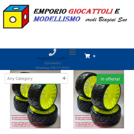
Marchio:
SP Racing
Home
Prodotti
SP Racing
SP Racing
Visualizzazione di 6 risultati
0
Negozio Giocattoli
059 694092
WhatsApp 338/3718629
In offerta!
In offerta!