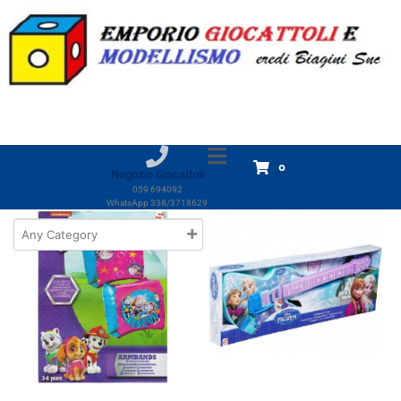
Marchio:
Sambro
Home
Prodotti
Sambro
Sambro
Visualizzazione di 4 risultati
0
Negozio Giocattoli
059 694092
WhatsApp 338/3718629