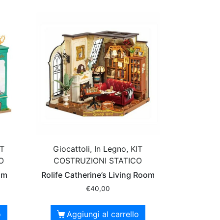
IT
Giocattoli, In Legno, KIT
O
COSTRUZIONI STATICO
om
Rolife Catherine’s Living Room
€
40,00
o
Aggiungi al carrello