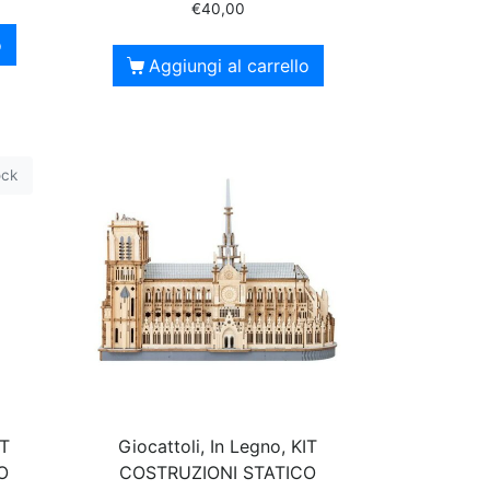
€
40,00
o
Aggiungi al carrello
ock
IT
Giocattoli, In Legno, KIT
O
COSTRUZIONI STATICO