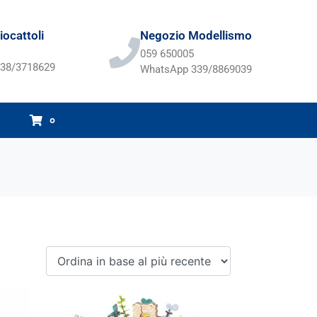
ocattoli
Negozio Modellismo
059 650005
38/3718629
WhatsApp 339/8869039
0