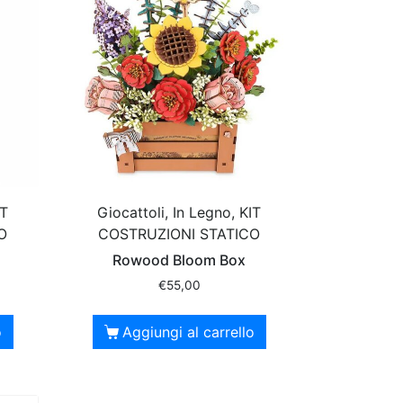
IT
Giocattoli, In Legno, KIT
O
COSTRUZIONI STATICO
Rowood Bloom Box
€
55,00
o
Aggiungi al carrello