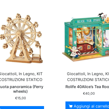
Giocattoli, In Legno, KIT
Giocattoli, In Legno, K
COSTRUZIONI STATICO
COSTRUZIONI STATIC
uota panoramica (Ferry
Rolife 40Alice’s Tea Ro
wheels)
€
40,00
€
15,00
Aggiungi al carrell