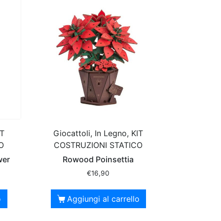
IT
Giocattoli, In Legno, KIT
O
COSTRUZIONI STATICO
wer
Rowood Poinsettia
€
16,90
o
Aggiungi al carrello