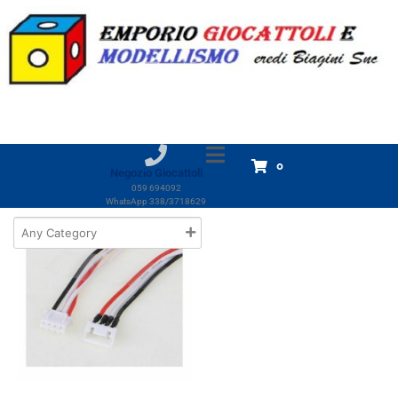
Marchio:
Robbe
Home
Prodotti
Robbe
Robbe
Visualizzazione del risultato
0
Negozio Giocattoli
059 694092
WhatsApp 338/3718629