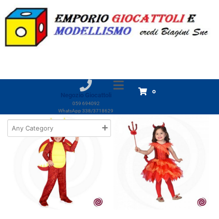
Marchio:
Puzzle Party
Home
Prodotti
Puzzle Party
Puzzle Party
Visualizzazione di 15 risultati
0
Negozio Giocattoli
059 694092
WhatsApp 338/3718629