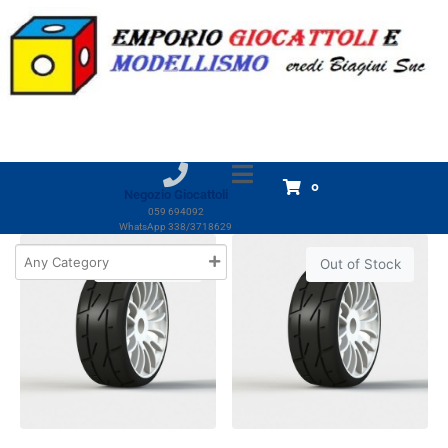
Marchio:
PMT
Home
Prodotti
PMT
PMT
Visualizzazione di 3 risultati
0
Negozio Giocattoli
059 694092
WhatsApp 338/3718629
Out of Stock
Out of Stock