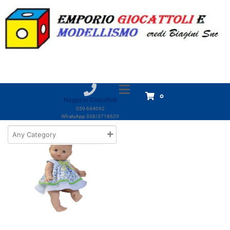
Marchio:
Paola Reina
Home
Prodotti
Paola Reina
Paola Reina
Visualizzazione del risultato
0
Negozio Giocattoli
059 694092
WhatsApp 338/3718629
Out of Stock