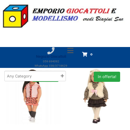
Marchio:
Our Generation
Home
Prodotti
Our Generation
Our Generation
Visualizzazione di 15 risultati
0
Negozio Giocattoli
059 694092
WhatsApp 338/3718629
In offerta!
In offerta!