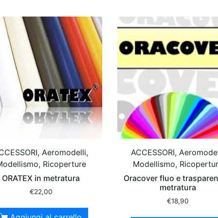
CCESSORI, Aeromodelli,
ACCESSORI, Aeromodell
odellismo, Ricoperture
Modellismo, Ricopertu
ORATEX in metratura
Oracover fluo e trasparent
metratura
€
22,00
€
18,90
Aggiungi al carrello