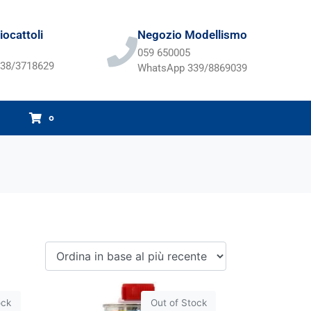
ocattoli
Negozio Modellismo
059 650005
38/3718629
WhatsApp 339/8869039
0
ock
Out of Stock