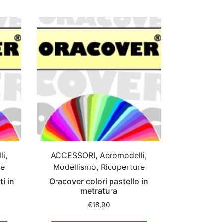
i,
ACCESSORI, Aeromodelli,
re
Modellismo, Ricoperture
i in
Oracover colori pastello in
metratura
€
18,90