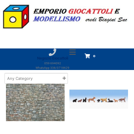
Marchio:
Noch
Home
Prodotti
Noch
Noch
Visualizzazione di 18 risultati
0
Negozio Giocattoli
059 694092
WhatsApp 338/3718629