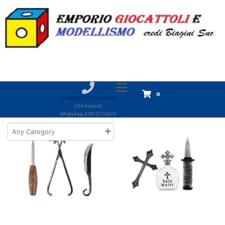
Marchio:
MOM
Home
Prodotti
MOM
MOM
Visualizzazione di 1-18 di 22 risultati
0
Negozio Giocattoli
059 694092
WhatsApp 338/3718629