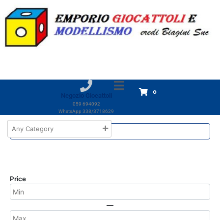
Marchio:
Mattel Old Toys
Home
Mattel Old Toys
Mattel Old Toys
Non è stato trovato nessun prodotto che
0
corrisponde alla tua selezione.
Negozio Giocattoli
059 694092
WhatsApp 338/3718629
Price
—