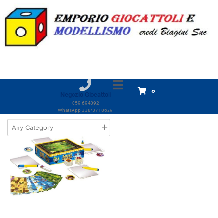
Marchio:
Libellud
Home
Prodotti
Libellud
Libellud
Visualizzazione del risultato
0
Negozio Giocattoli
059 694092
WhatsApp 338/3718629