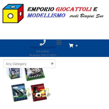
Marchio:
Lebez
Home
Prodotti
Lebez
Lebez
Visualizzazione del risultato
0
Negozio Giocattoli
059 694092
WhatsApp 338/3718629