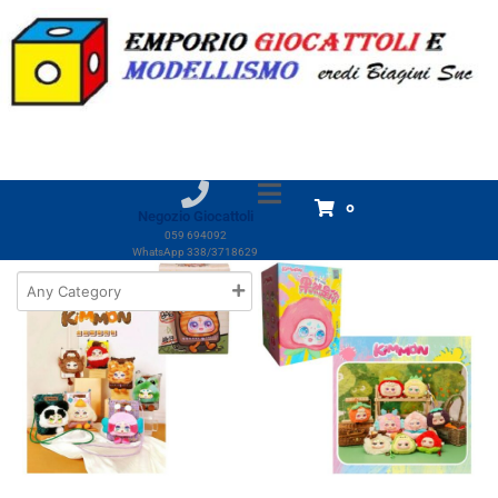
Marchio:
Kimmon
Home
Prodotti
Kimmon
Kimmon
Visualizzazione di 2 risultati
0
Negozio Giocattoli
059 694092
WhatsApp 338/3718629