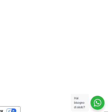
Hai
bisogno
di aiuto?
cy