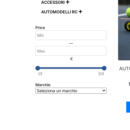
ACCESSORI

AUTOMODELLI RC

Price
—
€
AUTO
19
119
Marchio