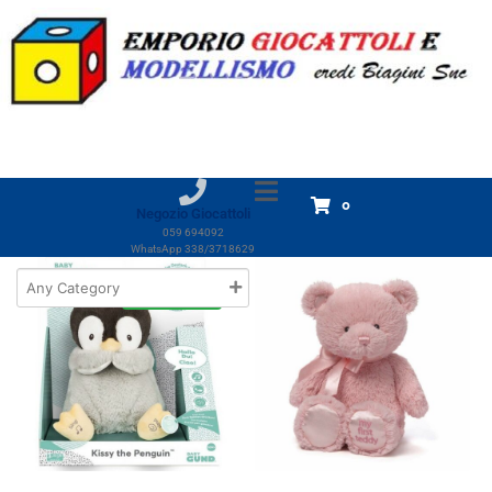
Marchio:
Gund
Home
Prodotti
Gund
Gund
Visualizzazione di 5 risultati
0
Negozio Giocattoli
059 694092
WhatsApp 338/3718629
In offerta!