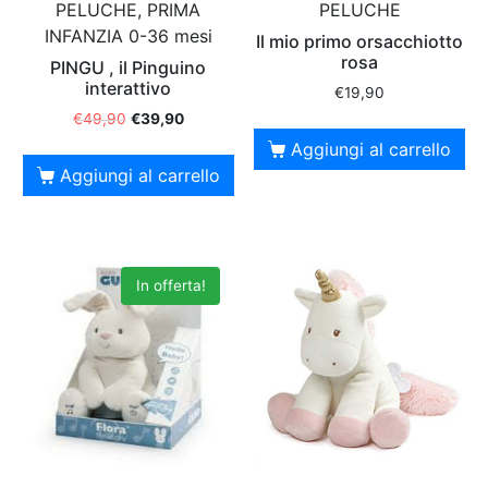
PELUCHE, PRIMA
PELUCHE
INFANZIA 0-36 mesi
Il mio primo orsacchiotto
rosa
PINGU , il Pinguino
interattivo
€
19,90
€
49,90
€
39,90
Aggiungi al carrello
Aggiungi al carrello
In offerta!