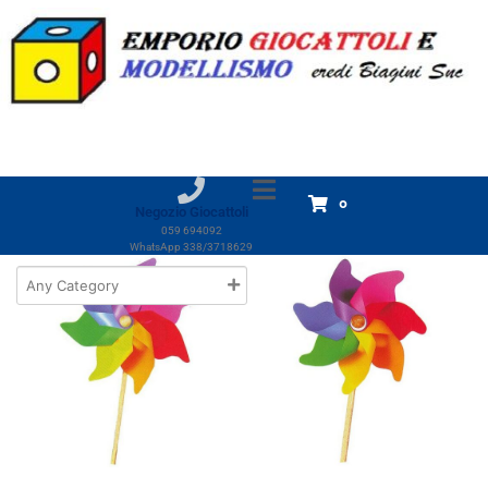
Marchio:
Giobas
Home
Prodotti
Giobas
Giobas
Visualizzazione di 3 risultati
0
Negozio Giocattoli
059 694092
WhatsApp 338/3718629