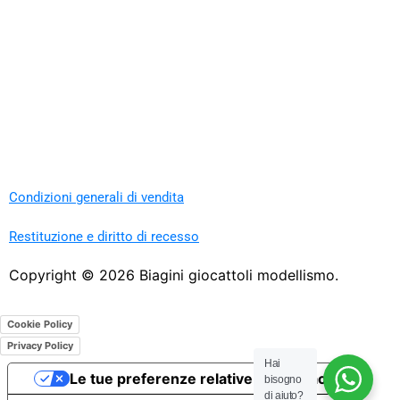
Condizioni generali di vendita
Restituzione e diritto di recesso
Copyright ©
2026
Biagini giocattoli modellismo.
Cookie Policy
Privacy Policy
Hai
Le tue preferenze relative alla privacy
bisogno
di aiuto?