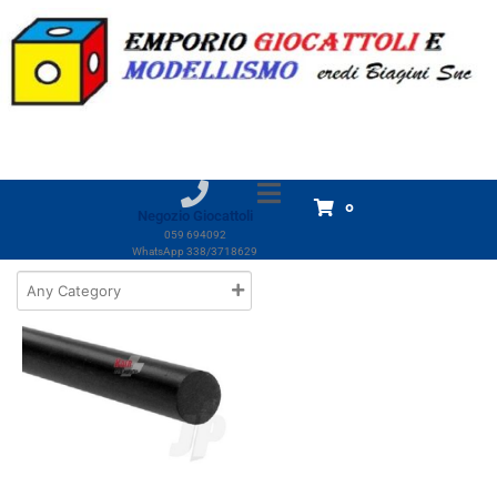
Marchio:
eXes
Home
Prodotti
eXes
eXes
Visualizzazione del risultato
0
Negozio Giocattoli
059 694092
WhatsApp 338/3718629