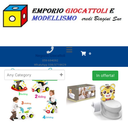
Marchio:
Dolu
Home
Prodotti
Dolu
Dolu
Visualizzazione di 6 risultati
0
Negozio Giocattoli
059 694092
WhatsApp 338/3718629
In offerta!
In offerta!