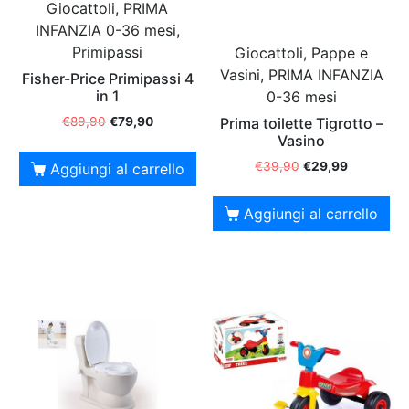
Giocattoli, PRIMA
INFANZIA 0-36 mesi,
Primipassi
Giocattoli, Pappe e
Vasini, PRIMA INFANZIA
Fisher-Price Primipassi 4
in 1
0-36 mesi
Prima toilette Tigrotto –
€
89,90
€
79,90
Vasino
€
39,90
€
29,99
Aggiungi al carrello
Aggiungi al carrello