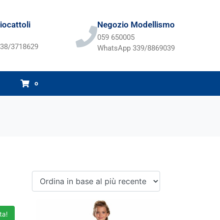
ocattoli
Negozio Modellismo
059 650005
38/3718629
WhatsApp 339/8869039
0
ta!