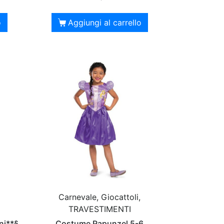
o
Aggiungi al carrello
Carnevale, Giocattoli,
TRAVESTIMENTI
ni**§
Costume Rapunzel 5-6