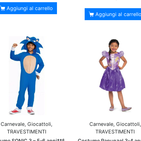
Aggiungi al carrello
Aggiungi al carrell
Carnevale, Giocattoli,
Carnevale, Giocattoli,
TRAVESTIMENTI
TRAVESTIMENTI
ume SONIC 3 – 5-6 anni**§
Costume Rapunzel 3-4 an