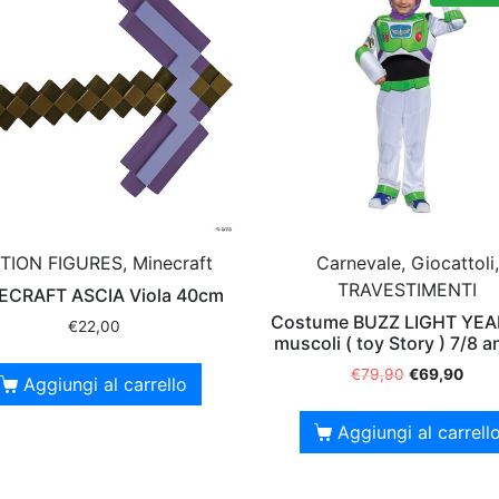
TION FIGURES, Minecraft
Carnevale, Giocattoli,
TRAVESTIMENTI
ECRAFT ASCIA Viola 40cm
Costume BUZZ LIGHT YEA
€
22,00
muscoli ( toy Story ) 7/8 a
€
79,90
€
69,90
Aggiungi al carrello
Aggiungi al carrell