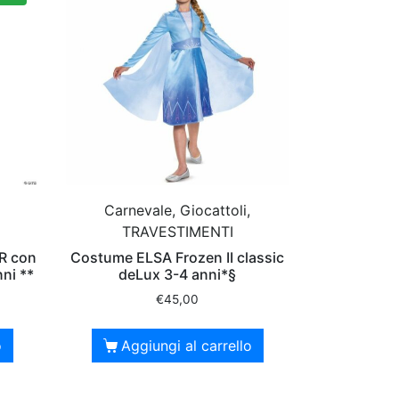
Carnevale, Giocattoli,
TRAVESTIMENTI
R con
Costume ELSA Frozen II classic
nni **
deLux 3-4 anni*§
€
45,00
o
Aggiungi al carrello