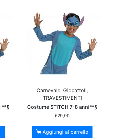
Carnevale, Giocattoli,
TRAVESTIMENTI
i**§
Costume STITCH 7-8 anni**§
€
29,90
o
Aggiungi al carrello