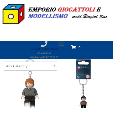
Marchio:
Crea
Home
Prodotti
Crea
Crea
Visualizzazione di 3 risultati
0
Negozio Giocattoli
059 694092
WhatsApp 338/3718629