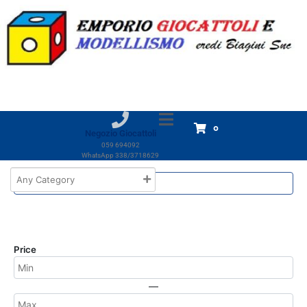
Marchio:
Carl-Oscar
Home
Carl-Oscar
Carl-Oscar
Non è stato trovato nessun prodotto che
0
corrisponde alla tua selezione.
Negozio Giocattoli
059 694092
WhatsApp 338/3718629
Price
—