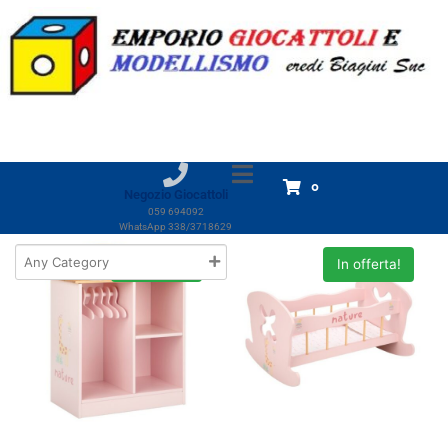
Marchio:
Arias
Home
Prodotti
Arias
Arias
Visualizzazione di 1-18 di 61 risultati
0
Negozio Giocattoli
059 694092
WhatsApp 338/3718629
In offerta!
In offerta!