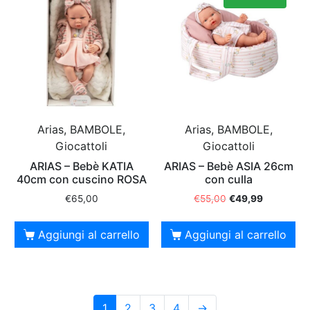
Arias, BAMBOLE,
Arias, BAMBOLE,
Giocattoli
Giocattoli
ARIAS – Bebè KATIA
ARIAS – Bebè ASIA 26cm
40cm con cuscino ROSA
con culla
€
65,00
€
55,00
€
49,99
Aggiungi al carrello
Aggiungi al carrello
1
2
3
4
→