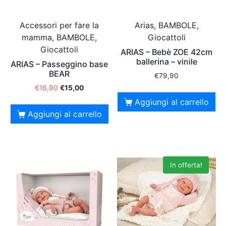
Accessori per fare la
Arias, BAMBOLE,
mamma, BAMBOLE,
Giocattoli
Giocattoli
ARIAS – Bebè ZOE 42cm
ballerina – vinile
ARIAS – Passeggino base
BEAR
€
79,90
€
16,90
€
15,00
Aggiungi al carrello
Aggiungi al carrello
In offerta!