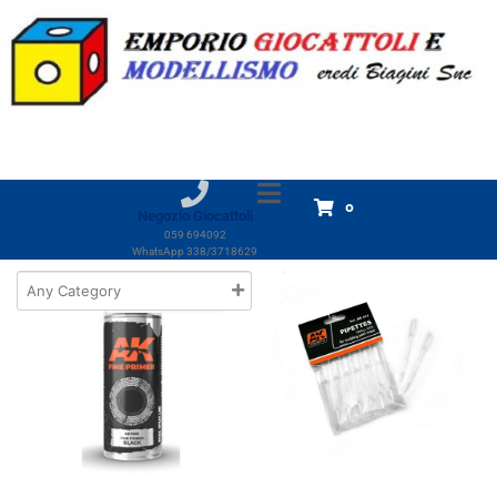
Marchio:
AK
Home
Prodotti
AK
AK
Visualizzazione di 2 risultati
0
Negozio Giocattoli
059 694092
WhatsApp 338/3718629
Out of Stock