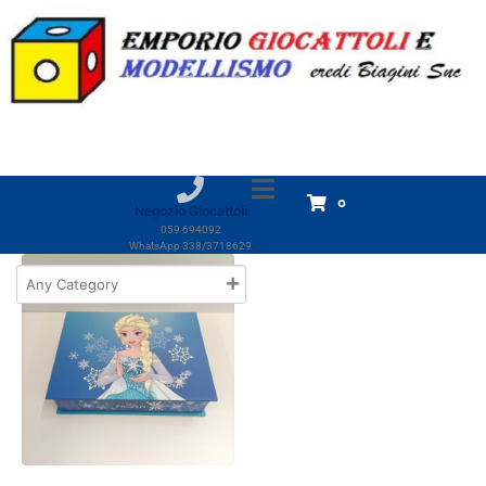
Marchio:
Accademia
Home
Prodotti
Accademia
Accademia
Visualizzazione del risultato
0
Negozio Giocattoli
059 694092
WhatsApp 338/3718629