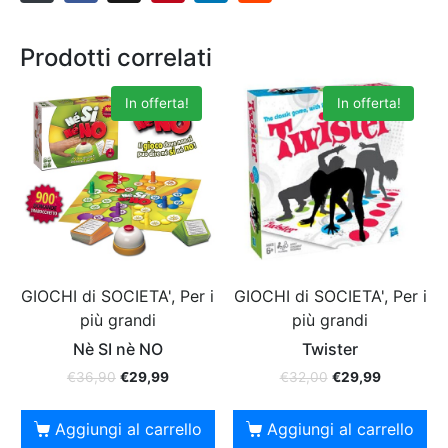
Prodotti correlati
In offerta!
In offerta!
GIOCHI di SOCIETA', Per i
GIOCHI di SOCIETA', Per i
più grandi
più grandi
Nè SI nè NO
Twister
€
36,90
€
29,99
€
32,00
€
29,99
Aggiungi al carrello
Aggiungi al carrello