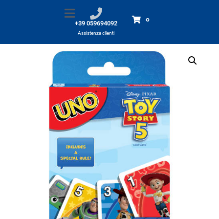
UNO TOY Story 5 – carte gioco
Home
Prodotti
UNO TOY Story 5 - carte gioco
0
+39 059694092
Assistenza clienti