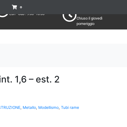
Pomeriggio
Mattino:
0
Lun - Sab : 15:30 - 19:30
Lun - Sab : 9:00 -13:00
Chiuso il giovedì
pomeriggio
. 1,6 – est. 2
STRUZIONE
,
Metallo
,
Modellismo
,
Tubi rame