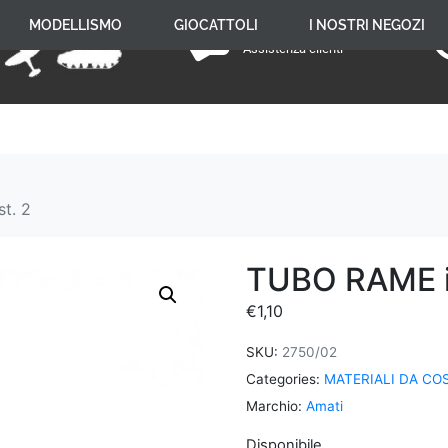
+39 059 650 005
MODELLISMO
GIOCATTOLI
I NOSTRI NEGOZI
Assistenza clienti
st. 2
TUBO RAME int
€
1,10
SKU:
2750/02
Categories:
MATERIALI DA CO
Marchio:
Amati
Disponibile