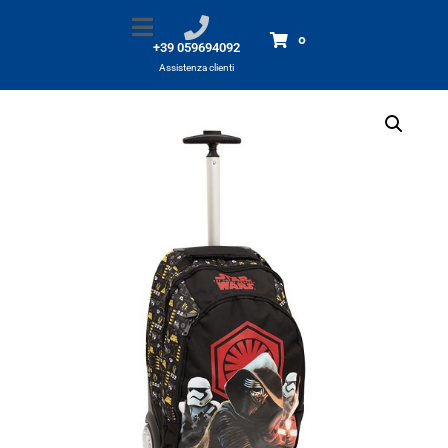
TROLLEY Star Wars x scuola
Home
Prodotti
TROLLEY Star Wars x scuola
0
+39 059694092
Assistenza clienti