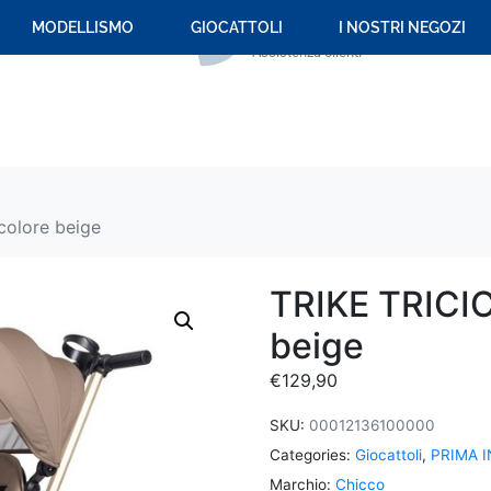
+39 059 694 092
MODELLISMO
GIOCATTOLI
I NOSTRI NEGOZI
Assistenza clienti
colore beige
TRIKE TRICIC
beige
€
129,90
SKU:
00012136100000
Categories:
Giocattoli
,
PRIMA I
Marchio:
Chicco