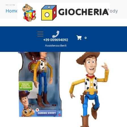
Toy Story 5 – Corri Corri Woody
Home
Prodotti
Toy Story 5 - Corri Corri Woody
0
+39 059694092
Assistenza clienti