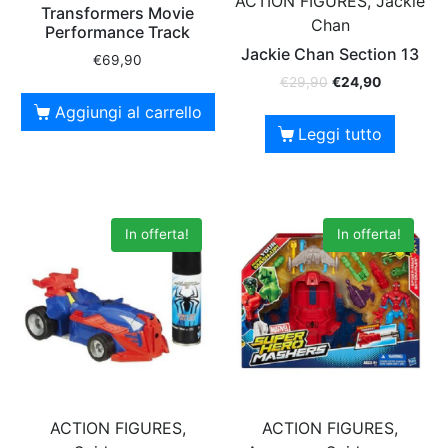
ACTION FIGURES, Jackie
Transformers Movie
Chan
Performance Track
Jackie Chan Section 13
€
69,90
€
29,90
€
24,90
Aggiungi al carrello
Leggi tutto
In offerta!
In offerta!
ACTION FIGURES,
ACTION FIGURES,