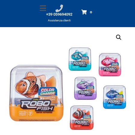
Robo Alive FISH
Home
Prodotti
Robo Alive FISH
0
+39 059694092
Assistenza clienti