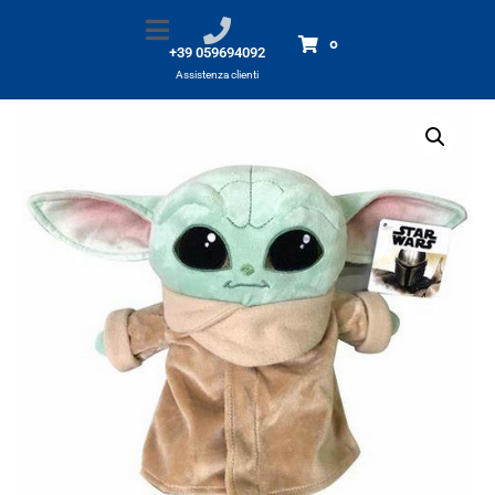
Peluche Baby Yoda 25 cm
Home
Prodotti
Peluche Baby Yoda 25 cm
0
+39 059694092
Assistenza clienti