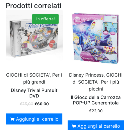
Prodotti correlati
In offerta!
GIOCHI di SOCIETA', Per i
Disney Princess, GIOCHI
più grandi
di SOCIETA', Per i più
piccini
Disney Trivial Pursuit
DVD
Il Gioco della Carrozza
POP-UP Cenerentola
€
75,00
€
60,00
€
22,00
Aggiungi al carrello
Aggiungi al carrello