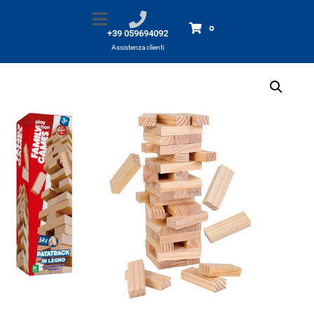
Patatrack in legno
Home
Prodotti
Patatrack in legno
0
+39 059694092
Assistenza clienti