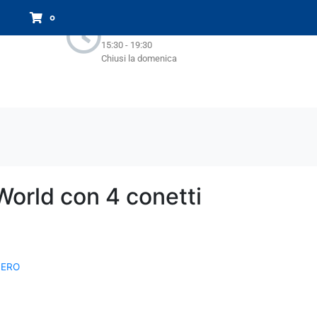
Orari Negozio:
0
Lun - Sab : 9.00-13.00
15:30 - 19:30
Chiusi la domenica
World con 4 conetti
BERO