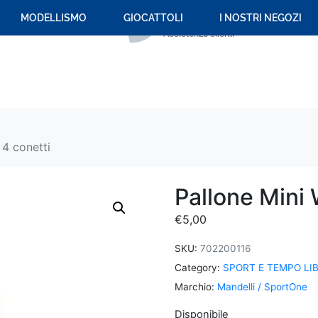
+39 059 694 092
MODELLISMO
GIOCATTOLI
I NOSTRI NEGOZI
Assistenza clienti
 4 conetti
Pallone Mini 
€
5,00
SKU:
702200116
Category:
SPORT E TEMPO LI
Marchio:
Mandelli / SportOne
Disponibile