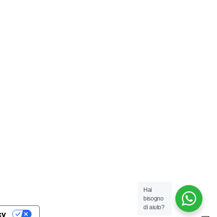
Hai
bisogno
di aiuto?
cy