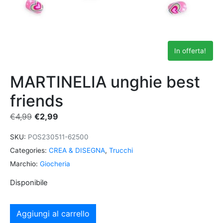
In offerta!
MARTINELIA unghie best
friends
€
4,99
€
2,99
SKU:
POS230511-62500
Categories:
CREA & DISEGNA
,
Trucchi
Marchio:
Giocheria
Disponibile
Aggiungi al carrello