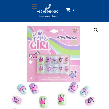
MARTINELIA unghie best friends
Home
Prodotti
MARTINELIA unghie best friends
0
+39 059694092
Assistenza clienti