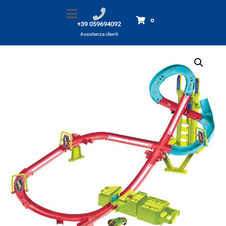
HotWheels Neon Speeders
Home
Prodotti
HotWheels Neon Speeders
0
+39 059694092
Assistenza clienti