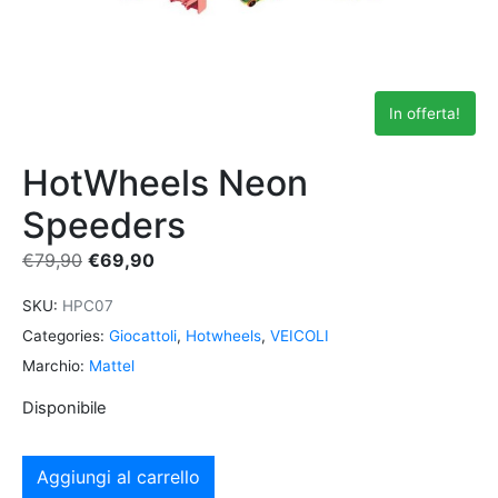
In offerta!
HotWheels Neon
Speeders
€
79,90
€
69,90
SKU:
HPC07
Categories:
Giocattoli
,
Hotwheels
,
VEICOLI
Marchio:
Mattel
Disponibile
Aggiungi al carrello