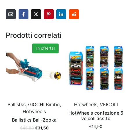
Prodotti correlati
In offerta!
Ballistks, GIOCHI Bimbo,
Hotwheels, VEICOLI
Hotwheels
HotWheels confezione 5
veicoli ass.to
Ballistiks Ball-Zooka
€
14,90
€
45,00
€
31,50