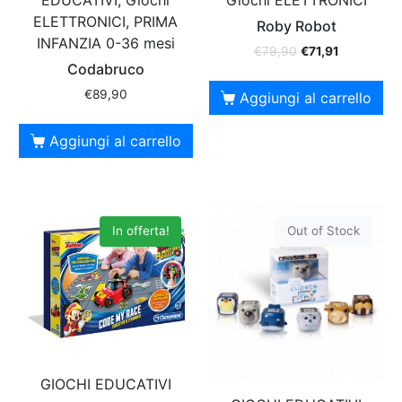
EDUCATIVI, Giochi
Giochi ELETTRONICI
ELETTRONICI, PRIMA
Roby Robot
INFANZIA 0-36 mesi
€
79,90
€
71,91
Codabruco
€
89,90
Aggiungi al carrello
Aggiungi al carrello
In offerta!
Out of Stock
GIOCHI EDUCATIVI