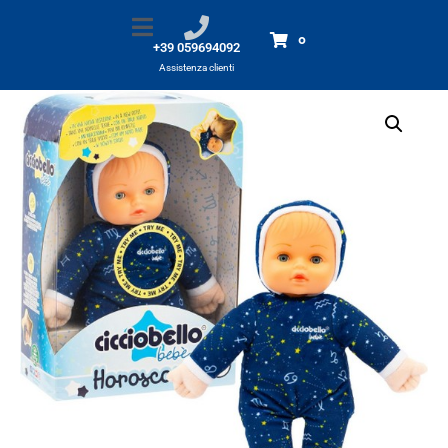
Cicciobello bebè oroscopo
Home
Prodotti
Cicciobello bebè oroscopo
0
+39 059694092
Assistenza clienti