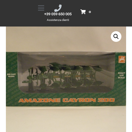
Cayron 200
Home
Prodotti
Cayron 200
0
+39 059 650 005
Assistenza clienti