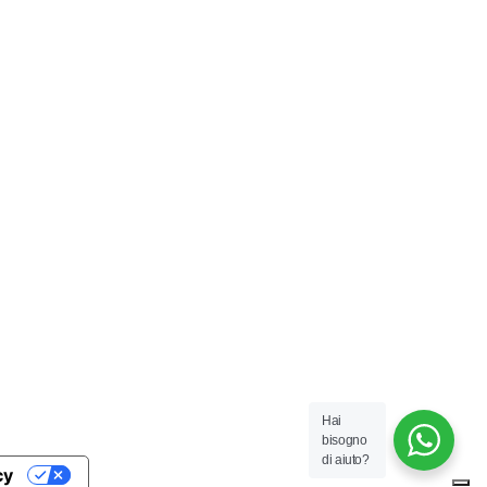
Hai
bisogno
di aiuto?
cy