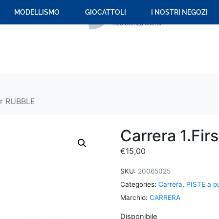
+39 059 694 092
MODELLISMO
GIOCATTOLI
I NOSTRI NEGOZI
Assistenza clienti
car RUBBLE
Carrera 1.Fir
€
15,00
SKU:
20065025
Categories:
Carrera
,
PISTE a pu
Marchio:
CARRERA
Disponibile