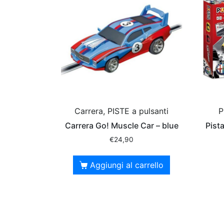
Carrera, PISTE a pulsanti
P
Carrera Go! Muscle Car – blue
Pist
€
24,90
Aggiungi al carrello