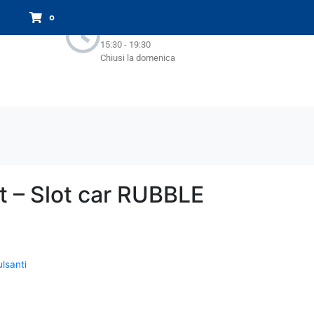
Orari Negozio:
0
Lun - Sab : 9.00-13.00
15:30 - 19:30
Chiusi la domenica
st – Slot car RUBBLE
lsanti