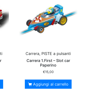
ti
Carrera, PISTE a pulsanti
r
Carrera 1.First – Slot car
Paperino
€
15,00
Aggiungi al carrello