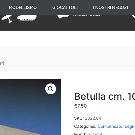
+39 059 650 005
MODELLISMO
GIOCATTOLI
I NOSTRI NEGOZI
Assistenza clienti
m4
Betulla cm.
€
7,50
SKU:
2322.04
Categories:
Compensato
,
Legn
Marchio:
Amati