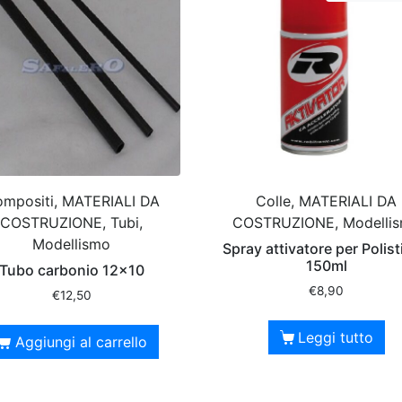
mpositi, MATERIALI DA
Colle, MATERIALI DA
COSTRUZIONE, Tubi,
COSTRUZIONE, Modelli
Modellismo
Spray attivatore per Polist
150ml
Tubo carbonio 12×10
€
8,90
€
12,50
Leggi tutto
Aggiungi al carrello