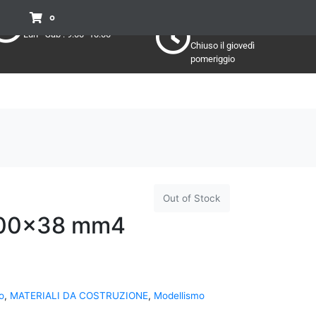
Pomeriggio
Mattino:
0
Lun - Sab : 15:30 - 19:30
Lun - Sab : 9:00 -13:00
Chiuso il giovedì
pomeriggio
Out of Stock
 100×38 mm4
o
,
MATERIALI DA COSTRUZIONE
,
Modellismo