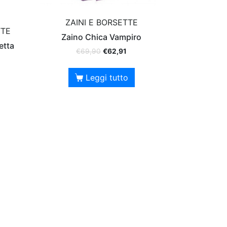
ZAINI E BORSETTE
TTE
Zaino Chica Vampiro
etta
€
69,90
€
62,91
Leggi tutto