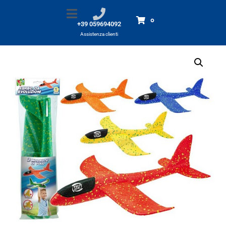
Aereo da Evoluzioni 50 cm
Home
Prodotti
Aereo da Evoluzioni 50 cm
0
+39 059694092
Assistenza clienti