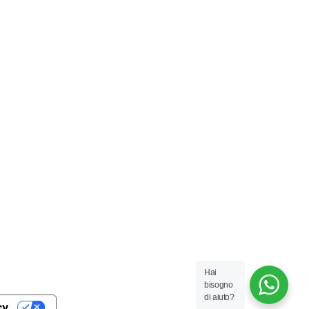
Hai
bisogno
di aiuto?
cy