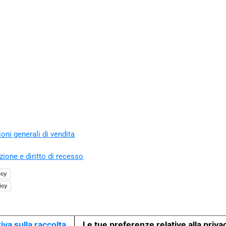
oni generali di vendita
zione e diritto di recesso
icy
icy
iva sulla raccolta
Le tue preferenze relative alla priva