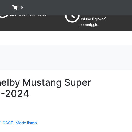
Pomeriggio
Mattino:
0
Lun - Sab : 15:30 - 19:30
Lun - Sab : 9:00 -13:00
Chiuso il giovedì
pomeriggio
helby Mustang Super
 -2024
E-CAST
,
Modellismo