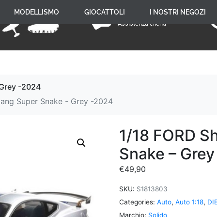
+39 059 650 005
MODELLISMO
GIOCATTOLI
I NOSTRI NEGOZI
Assistenza clienti
 Grey -2024
ang Super Snake - Grey -2024
1/18 FORD S
Snake – Grey
€
49,90
SKU:
S1813803
Categories:
Auto
,
Auto 1:18
,
DI
Marchio:
Solido